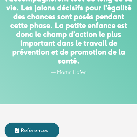
vie. Les jalons décisifs pour l’égalité
des chances sont posés pendant
cette phase. La petite enfance est
donc le champ d’action le plus
important dans le travail de
prévention et de promotion de la
santé.
— Martin Hafen
Références