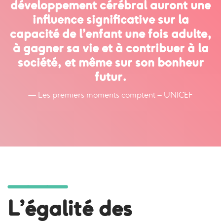
développement cérébral auront une
influence significative sur la
capacité de l’enfant une fois adulte,
à gagner sa vie et à contribuer à la
société, et même sur son bonheur
futur.
— Les premiers moments comptent – UNICEF
―――
L’égalité des