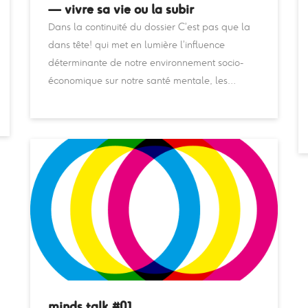
— vivre sa vie ou la subir
Dans la continuité du dossier C’est pas que la
dans tête! qui met en lumière l’influence
déterminante de notre environnement socio-
économique sur notre santé mentale, les…
minds talk #01