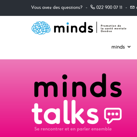
Skip
Vous avez des questions?
022 900 07 11
to
content
minds