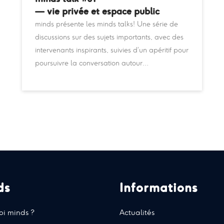
— vie privée et espace public
minds présente les minds talks! Une série de
discussions sur des sujets importants, avec des
intervenants inspirants, suivies d’un apéritif pour
poursuivre la conversation autour…
ds
Informations
i minds ?
Actualités